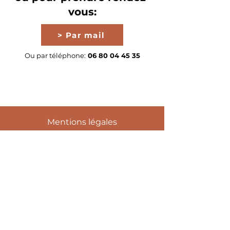
vous:
> Par mail
Ou par téléphone:
06 80 04 45 35
Mentions légales
Politique en matière de cookies
Politique de confidentialité
Conditions d'utilisation
© 2035 par Bleu
céleste. Créé
avec
Wix.com